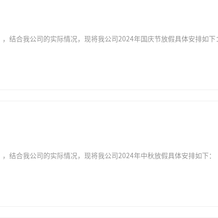
》，结合我公司的实际情况，现将我公司2024年国庆节放假具体安排如下
》，结合我公司的实际情况，现将我公司2024年中秋放假具体安排如下：