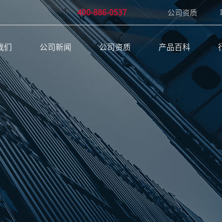
400-886-0537
公司资质
我们
公司新闻
公司资质
产品百科