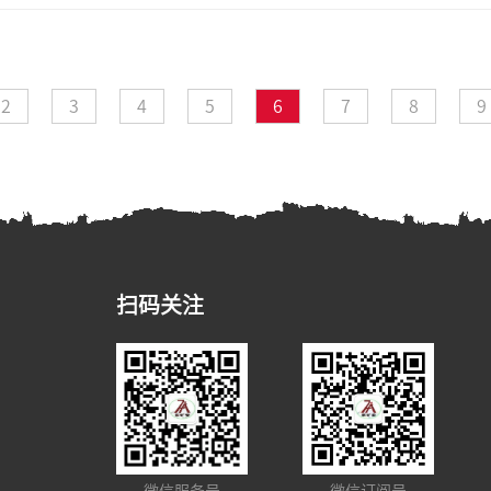
2
3
4
5
6
7
8
9
扫码关注
微信服务号