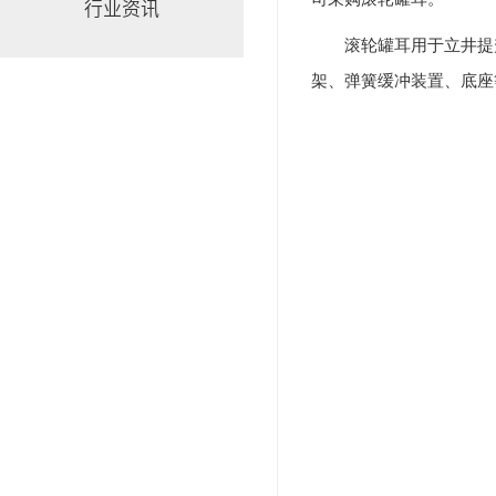
行业资讯
滚轮罐耳用于立井提
架、弹簧缓冲装置、底座