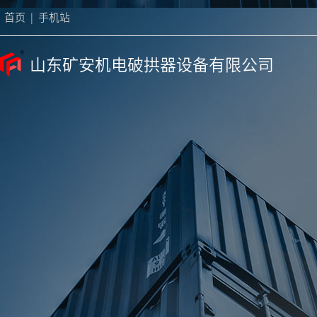
首页
手机站
|
山东矿安机电破拱器设备有限公司