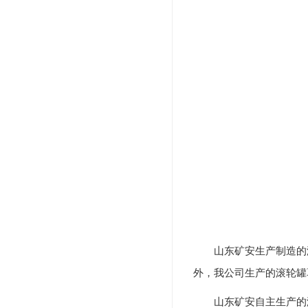
山东
矿安
生产制造的
外，我公司生产的滚轮罐
山东
矿安
自主生产的